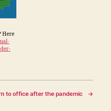
? Here
ual-
nder-
n to office after the pandemic
→