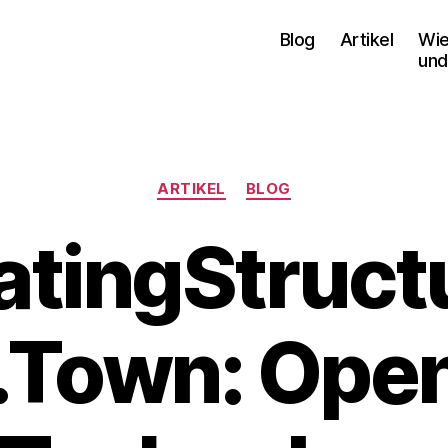
Blog
Artikel
Wie
und
Kategorien
ARTIKEL
BLOG
atingStruct
.Town: Ope