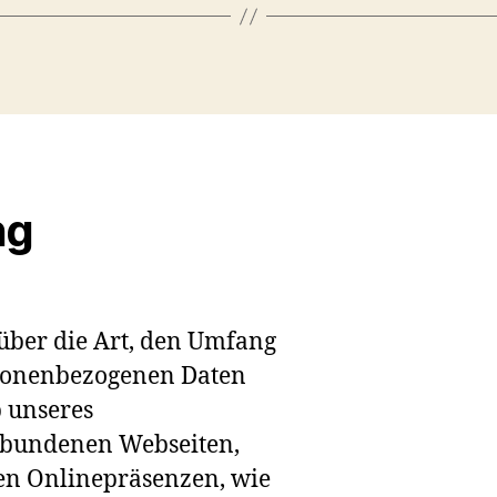
ng
 über die Art, den Umfang
rsonenbezogenen Daten
b unseres
rbundenen Webseiten,
en Onlinepräsenzen, wie