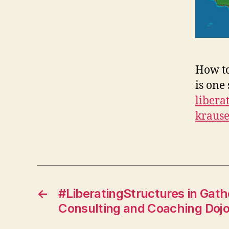
How to
is one
libera
krause
←
#LiberatingStructures in Gath
Consulting and Coaching Doj