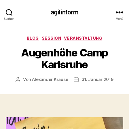
agil inform
Suchen
Menü
Kategorien
BLOG
SESSION
VERANSTALTUNG
Augenhöhe Camp
Karlsruhe
Von
Alexander Krause
31. Januar 2019
Beitragsautor
Veröffentlichungsdatum