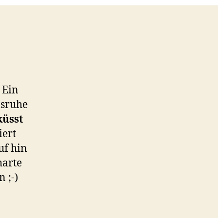
 Ein
lsruhe
küsst
iert
uf hin
harte
 ;-)