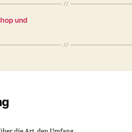
shop und
ng
 über die Art, den Umfang