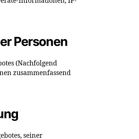
eräte-Informationen, IP-
ner Personen
botes (Nachfolgend
sonen zusammenfassend
ung
ebotes, seiner