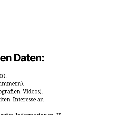
ten Daten:
n).
nnummern).
ografien, Videos).
iten, Interesse an