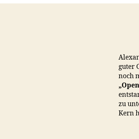
Alexan
guter 
noch m
„Open
entsta
zu unt
Kern h