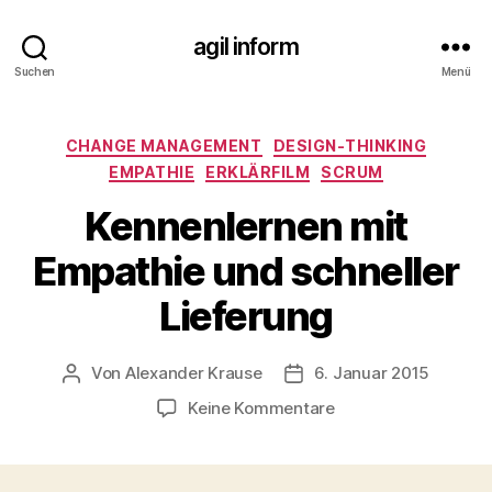
agil inform
Suchen
Menü
Kategorien
CHANGE MANAGEMENT
DESIGN-THINKING
EMPATHIE
ERKLÄRFILM
SCRUM
Kennenlernen mit
Empathie und schneller
Lieferung
Von
Alexander Krause
6. Januar 2015
Beitragsautor
Beitragsdatum
zu
Keine Kommentare
Kennenlernen
mit
Empathie