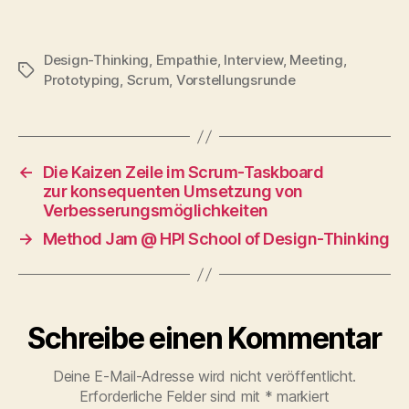
und
schneller
Lieferung
Design-Thinking
,
Empathie
,
Interview
,
Meeting
,
Schlagwörter
Prototyping
,
Scrum
,
Vorstellungsrunde
←
Die Kaizen Zeile im Scrum-Taskboard
zur konsequenten Umsetzung von
Verbesserungsmöglichkeiten
→
Method Jam @ HPI School of Design-Thinking
Schreibe einen Kommentar
Deine E-Mail-Adresse wird nicht veröffentlicht.
Erforderliche Felder sind mit
*
markiert