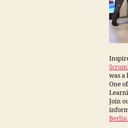
Inspir
ScrumM
was a 
One of
Learni
Join o
inform
Berlin