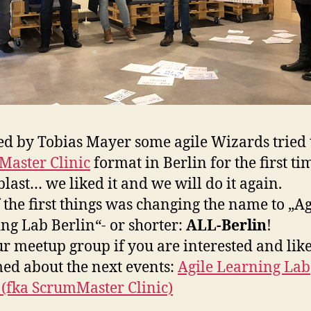
ed by Tobias Mayer some agile Wizards tried 
aster Clinic
format in Berlin for the first tim
blast… we liked it and we will do it again.
 the first things was changing the name to „Ag
ng Lab Berlin“- or shorter:
ALL-Berlin
!
ur meetup group if you are interested and like
ed about the next events:
Agile Learning Lab
 (fka ScrumMaster Clinic)