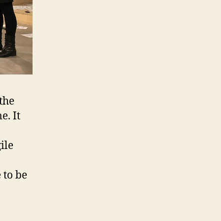
the
e. It
ile
 to be