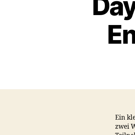
Day
En
Ein kl
zwei W