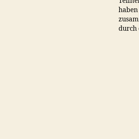
Teilne
haben 
zusamm
durch 