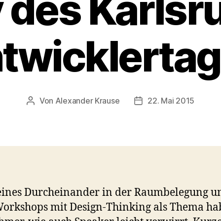
 des Karlsr
twicklerta
Von
Alexander Krause
22. Mai 2015
Beitragsautor
Beitragsdatum
eines Durcheinander in der Raumbelegung u
orkshops mit Design-Thinking als Thema h