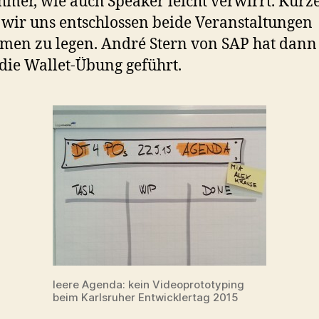
hmer, wie auch Speaker leicht verwirrt. Kur
wir uns entschlossen beide Veranstaltungen
en zu legen. André Stern von SAP hat dann 
die Wallet-Übung geführt.
leere Agenda: kein Videoprototyping
beim Karlsruher Entwicklertag 2015