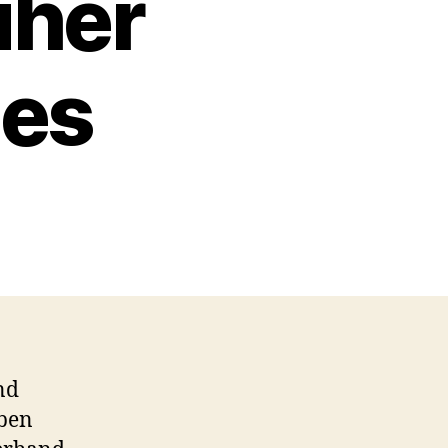
uher
ges
nd
aben