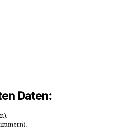
ten Daten:
n).
nnummern).