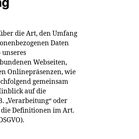
ng
 über die Art, den Umfang
rsonenbezogenen Daten
b unseres
rbundenen Webseiten,
en Onlinepräsenzen, wie
(nachfolgend gemeinsam
inblick auf die
B. „Verarbeitung“ oder
die Definitionen im Art.
(DSGVO).