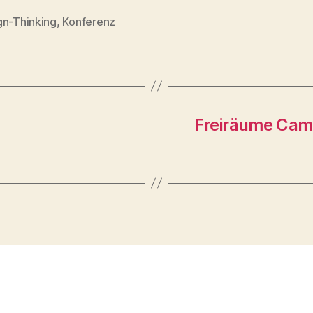
gn-Thinking
,
Konferenz
rter
Freiräume Camp