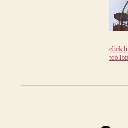
click 
too lo