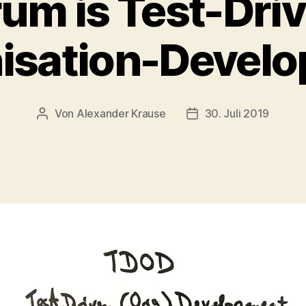
um is Test-Dri
isation-Devel
Von
Alexander Krause
30. Juli 2019
Beitragsautor
Veröffentlichungsdat