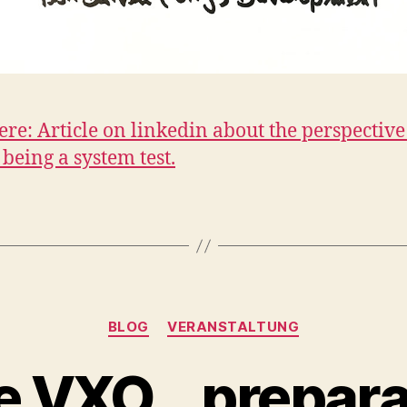
here: Article on linkedin about the perspective
being a system test.
Kategorien
BLOG
VERANSTALTUNG
le VXO… prepara