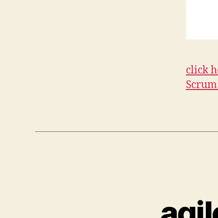
click 
Scrum 
agi