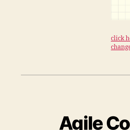
click 
change
Agile C