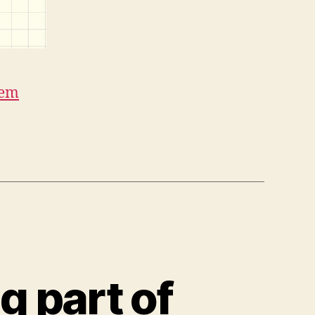
tem
 part of