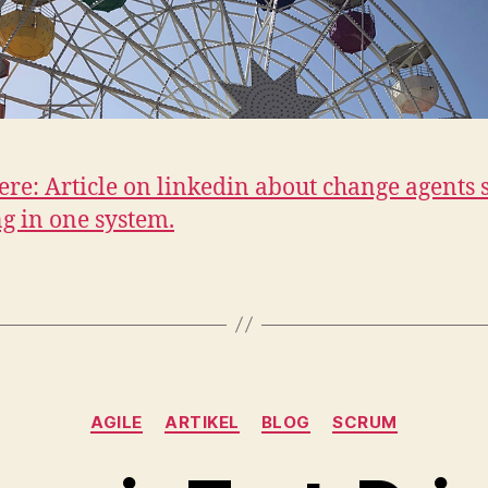
here: Article on linkedin about change agents 
ng in one system.
Kategorien
AGILE
ARTIKEL
BLOG
SCRUM