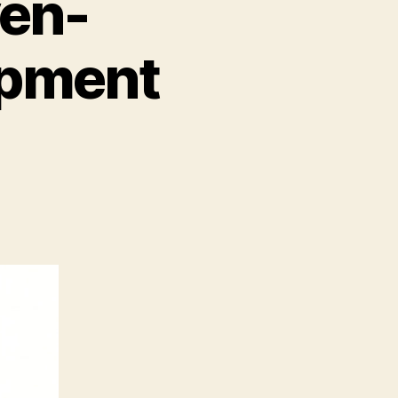
ven-
opment
um