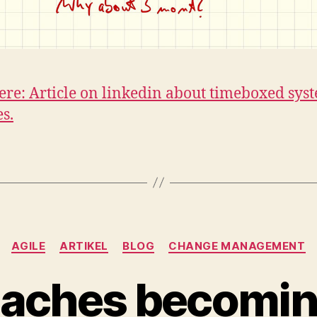
here: Article on linkedin about timeboxed sys
s.
Kategorien
AGILE
ARTIKEL
BLOG
CHANGE MANAGEMENT
oaches becoming