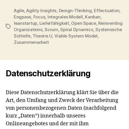
Agile
,
Agility Insights
,
Design-Thinking
,
Effectuation
,
Engpass
,
Focus
,
Integrales Modell
,
Kanban
,
leanstartup
,
Lieferfähigkeit
,
Open Space
,
Reinventing
Schlagwörter
Organizations
,
Scrum
,
Spiral Dynamics
,
Systemische
Schleife
,
Theorie U
,
Viable System Model
,
Zusammenarbeit
Datenschutzerklärung
Diese Datenschutzerklärung klärt Sie über die
Art, den Umfang und Zweck der Verarbeitung
von personenbezogenen Daten (nachfolgend
kurz „Daten“) innerhalb unseres
Onlineangebotes und der mit ihm