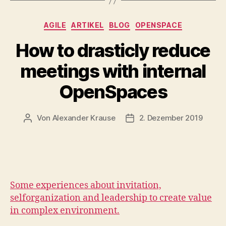
Kategorien
AGILE
ARTIKEL
BLOG
OPENSPACE
How to drasticly reduce
meetings with internal
OpenSpaces
Von
Alexander Krause
2. Dezember 2019
Beitragsautor
Beitragsdatum
Some experiences about invitation,
selforganization and leadership to create value
in complex environment.