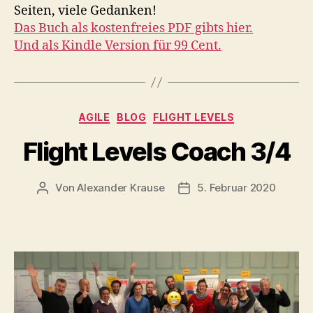
Seiten, viele Gedanken!
Das Buch als kostenfreies PDF gibts hier.
Und als Kindle Version für 99 Cent.
Kategorien
AGILE
BLOG
FLIGHT LEVELS
Flight Levels Coach 3/4
Von
Alexander Krause
5. Februar 2020
Beitragsautor
Beitragsdatum