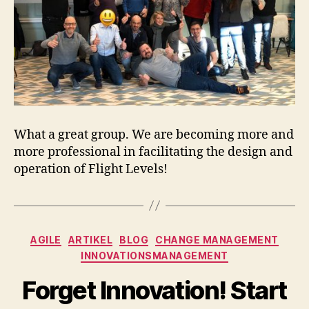
What a great group. We are becoming more and
more professional in facilitating the design and
operation of Flight Levels!
Kategorien
AGILE
ARTIKEL
BLOG
CHANGE MANAGEMENT
INNOVATIONSMANAGEMENT
Forget Innovation! Start