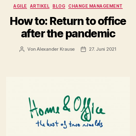
Kategorien
AGILE
ARTIKEL
BLOG
CHANGE MANAGEMENT
How to: Return to office
after the pandemic
Von
Alexander Krause
27. Juni 2021
Beitragsautor
Beitragsdatum