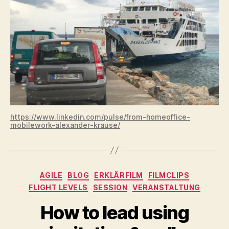
https://www.linkedin.com/pulse/from-homeoffice-
mobilework-alexander-krause/
Kategorien
AGILE
BLOG
ERKLÄRFILM
FILMCLIPS
FLIGHT LEVELS
SESSION
VERANSTALTUNG
How to lead using