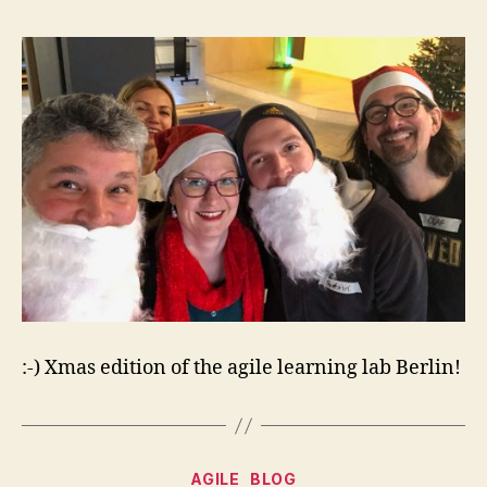
:-) Xmas edition of the agile learning lab Berlin!
Kategorien
AGILE
BLOG