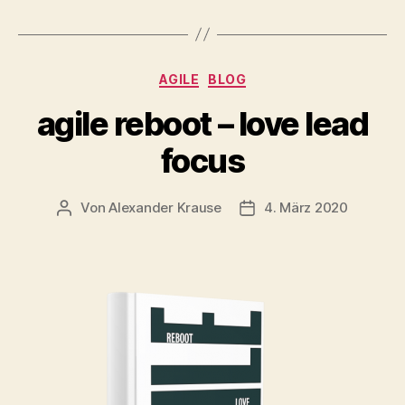
Kategorien
AGILE
BLOG
agile reboot – love lead
focus
Von
Alexander Krause
4. März 2020
Beitragsautor
Beitragsdatum