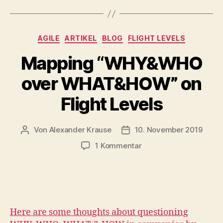
Kategorien
AGILE
ARTIKEL
BLOG
FLIGHT LEVELS
Mapping “WHY&WHO
over WHAT&HOW” on
Flight Levels
Von
Alexander Krause
10. November 2019
Beitragsautor
Beitragsdatum
zu
1 Kommentar
Mapping
“WHY&WHO
over
WHAT&HOW”
on
Flight
Here are some thoughts about questioning
Levels