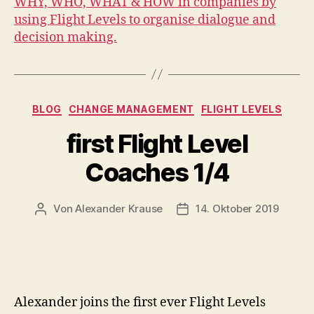
WHY, WHO, WHAT & HOW in companies by
using Flight Levels to organise dialogue and
decision making.
Kategorien
BLOG
CHANGE MANAGEMENT
FLIGHT LEVELS
first Flight Level
Coaches 1/4
Von
Alexander Krause
14. Oktober 2019
Beitragsautor
Beitragsdatum
Alexander joins the first ever Flight Levels