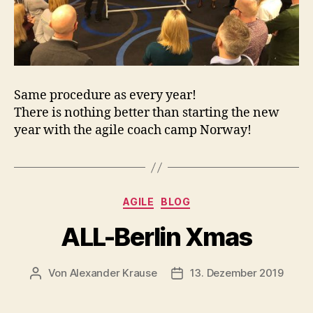
Same procedure as every year!
There is nothing better than starting the new
year with the agile coach camp Norway!
Kategorien
AGILE
BLOG
ALL-Berlin Xmas
Von
Alexander Krause
13. Dezember 2019
Beitragsautor
Beitragsdatum