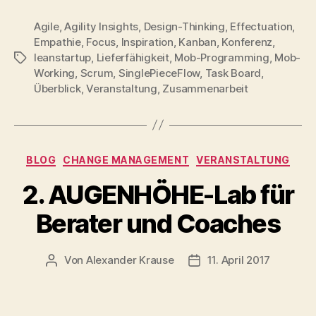
Agile
,
Agility Insights
,
Design-Thinking
,
Effectuation
,
Empathie
,
Focus
,
Inspiration
,
Kanban
,
Konferenz
,
leanstartup
,
Lieferfähigkeit
,
Mob-Programming
,
Mob-
Schlagwörter
Working
,
Scrum
,
SinglePieceFlow
,
Task Board
,
Überblick
,
Veranstaltung
,
Zusammenarbeit
Kategorien
BLOG
CHANGE MANAGEMENT
VERANSTALTUNG
2. AUGENHÖHE-Lab für
Berater und Coaches
Von
Alexander Krause
11. April 2017
Beitragsautor
Beitragsdatum