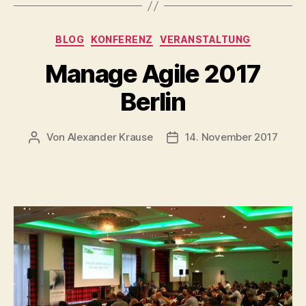
Kategorien
BLOG
KONFERENZ
VERANSTALTUNG
Manage Agile 2017
Berlin
Von
Alexander Krause
14. November 2017
Beitragsautor
Beitragsdatum