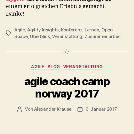
einem erfolgreichen Erlebnis gemacht.
Danke!
Agile
,
Agility Insights
,
Konferenz
,
Lernen
,
Open
Schlagwörter
Space
,
Überblick
,
Veranstaltung
,
Zusammenarbeit
Kategorien
AGILE
BLOG
VERANSTALTUNG
agile coach camp
norway 2017
Von
Alexander Krause
6. Januar 2017
Beitragsautor
Beitragsdatum