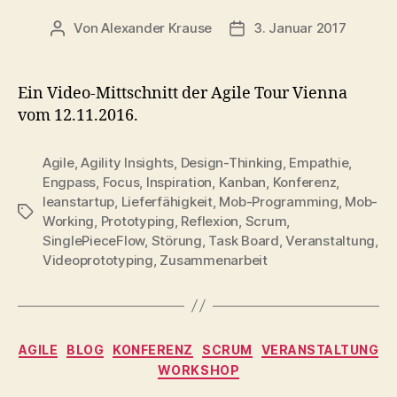
Von
Alexander Krause
3. Januar 2017
Beitragsautor
Beitragsdatum
Ein Video-Mittschnitt der Agile Tour Vienna
vom 12.11.2016.
Agile
,
Agility Insights
,
Design-Thinking
,
Empathie
,
Engpass
,
Focus
,
Inspiration
,
Kanban
,
Konferenz
,
leanstartup
,
Lieferfähigkeit
,
Mob-Programming
,
Mob-
Schlagwörter
Working
,
Prototyping
,
Reflexion
,
Scrum
,
SinglePieceFlow
,
Störung
,
Task Board
,
Veranstaltung
,
Videoprototyping
,
Zusammenarbeit
Kategorien
AGILE
BLOG
KONFERENZ
SCRUM
VERANSTALTUNG
WORKSHOP