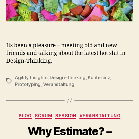
Its been a pleasure – meeting old and new
friends and talking about the latest hot shit in
Design-Thinking.
Agility Insights
,
Design-Thinking
,
Konferenz
,
Schlagwörter
Prototyping
,
Veranstaltung
Kategorien
BLOG
SCRUM
SESSION
VERANSTALTUNG
Why Estimate? –