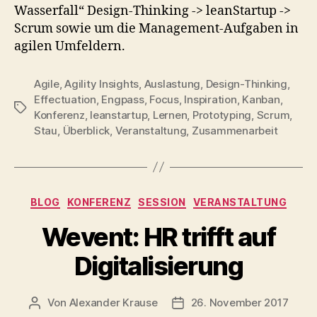
Wasserfall“ Design-Thinking -> leanStartup ->
Scrum sowie um die Management-Aufgaben in
agilen Umfeldern.
Agile
,
Agility Insights
,
Auslastung
,
Design-Thinking
,
Effectuation
,
Engpass
,
Focus
,
Inspiration
,
Kanban
,
Schlagwörter
Konferenz
,
leanstartup
,
Lernen
,
Prototyping
,
Scrum
,
Stau
,
Überblick
,
Veranstaltung
,
Zusammenarbeit
Kategorien
BLOG
KONFERENZ
SESSION
VERANSTALTUNG
Wevent: HR trifft auf
Digitalisierung
Von
Alexander Krause
26. November 2017
Beitragsautor
Beitragsdatum