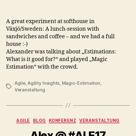
A great experiment at softhouse in
Växjö/Sweden: A lunch-session with
sandwiches and coffee – and we had a full
house :-)
Alexander was talking about „Estimations:
What is it good for?“ and played „Magic
Estimation“ with the crowd.
Agile
,
Agility Insights
,
Magic-Estimation
,
Schlagwörter
Veranstaltung
Kategorien
AGILE
BLOG
KONFERENZ
VERANSTALTUNG
Alex @ #ALE17