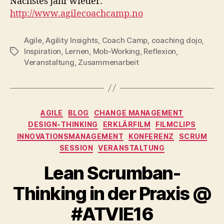
Nächstes Jahr wieder:
http://www.agilecoachcamp.no
Agile
,
Agility Insights
,
Coach Camp
,
coaching dojo
,
Inspiration
,
Lernen
,
Mob-Working
,
Reflexion
,
Schlagwörter
Veranstaltung
,
Zusammenarbeit
Kategorien
AGILE
BLOG
CHANGE MANAGEMENT
DESIGN-THINKING
ERKLÄRFILM
FILMCLIPS
INNOVATIONSMANAGEMENT
KONFERENZ
SCRUM
SESSION
VERANSTALTUNG
Lean Scrumban-
Thinking in der Praxis @
#ATVIE16