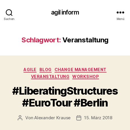
agil inform
Suchen
Menü
Schlagwort:
Veranstaltung
Kategorien
AGILE
BLOG
CHANGE MANAGEMENT
VERANSTALTUNG
WORKSHOP
#LiberatingStructures
#EuroTour #Berlin
Von
Alexander Krause
15. März 2018
Beitragsautor
Beitragsdatum