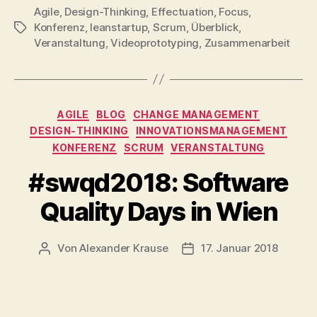
Agile
,
Design-Thinking
,
Effectuation
,
Focus
,
Konferenz
,
leanstartup
,
Scrum
,
Überblick
,
Schlagwörter
Veranstaltung
,
Videoprototyping
,
Zusammenarbeit
Kategorien
AGILE
BLOG
CHANGE MANAGEMENT
DESIGN-THINKING
INNOVATIONSMANAGEMENT
KONFERENZ
SCRUM
VERANSTALTUNG
#swqd2018: Software
Quality Days in Wien
Von
Alexander Krause
17. Januar 2018
Beitragsautor
Beitragsdatum